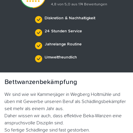
4,8 von 5,0 aus 174 Bewertungen
Diskretion & Nachhaltigkeit
24 Stunden Service
Jahrelange Routine
Umweltfreundlich
Bettwanzenbekämpfung
Wir sind wie wir Kammerjäger in Wegberg Holtmühle und
üben mit Gewerbe unseren Beruf als Schädlingsbekämpfer
seit mehr als einem Jahr aus.
Daher wissen wir auch, dass effektive Beka-Wanzen eine
anspruchsvolle Disziplin sind.
So fertige Schädlinge sind fast gestorben.