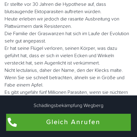
Er stellte vor 30 Jahren die Hypothese auf, dass
blutsaugende Ektoparasiten auftreten würden.
Heute erleben wir jedoch die rasante Ausbreitung von
Plattwürmern dank Resistenzen.
Die Familie der Graswanzen hat sich im Laufe der Evolution
sehr gut angepasst.
Er hat seine Flügel verloren, seinen Körper, was dazu
geführt hat, dass er sich in vielen Ecken und Winkeln
versteckt hat, sein Augenlicht ist verkümmert.
Nicht lectularius, daher der Name, den der Klecks malte.
Wenn Sie sie schnell betrachten, ähneln sie in Größe und
Fabe einem Apfel.
Es gibt ungefähr fünf Millionen Parasiten, wenn sie nüchtern
sind, aber sie können eine Größe von fast einem Zoll
Schädlingsbekämpfung Wegberg
erreichen.
Gleich Anrufen
Der Mensch ist der Hauptwirt blutsaugender Ektoparasiten.
Sie können aber auch als Zweitwirte für Nagetiere, Geflügel
oder zu Konservierungszwecken genutzt werden.