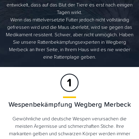
entwickelt, dass auf das Blut der Tiere es erst nach einigen
Tagen wirkt.
Wenn das mittelversetzte Futter jedoch nicht vollständig
gefressen wird und die Maus überlebt, wird sie gegen das
Medikament resistent. Schwer, aber nicht unmöglich. Haben
Sie unsere Rattenbekämpfungsexperten in Wegberg
Merbeck an Ihrer Seite, in Ihrem Haus wird es nie wieder
eine Rattenplage geben.
Wespenbekämpfung Wegberg Merbeck
Gewöhnliche und deutsche Wespen verursachen die
meisten Ärgernisse und schmerzhaften Stiche. Ihre
markanten gelben und schwarzen Körper werden immer