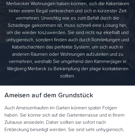
Merbecker Wohnungen haben können, sich die Kakerlaken
hinter einem Regal verkriechen und sich in kürzester Zeit
vermehren. Unwichtig wie es zum Befall durch die
Schädlinge gekommen ist, muss schnell eine Lösung her,
um die wieder loszuwerden. Sie sind nicht nur ekelhaft und
unhygienisch, sondern finden auch durch Rohrleitungen und
Kabelschächten das perfekte System, um sich auch in
anderen Räumen oder Wohnungen aufzuteilen und zu
vermehren, weshalb Sie umgehend den Kammerjäger in
Wegberg Merbeck zu Bekämpfung der plage kontaktieren
sollten.
Ameisen auf dem Grundstück
Auch Ameisenhaufen im Garten können später Folgen
haben. Sie könne sich auf die Gartenterrasse und in Ihrem
Zuhause ansiedeln. Daher sollten sie sofort nach
Entdeckung beseitigt werden. Sie sind sehr unhygienisch,