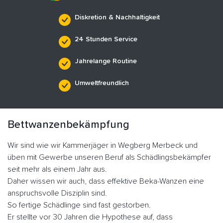
Diskretion & Nachhaltigkeit
24 Stunden Service
Jahrelange Routine
Umweltfreundlich
Bettwanzenbekämpfung
Wir sind wie wir Kammerjäger in Wegberg Merbeck und
üben mit Gewerbe unseren Beruf als Schädlingsbekämpfer
seit mehr als einem Jahr aus.
Daher wissen wir auch, dass effektive Beka-Wanzen eine
anspruchsvolle Disziplin sind.
So fertige Schädlinge sind fast gestorben.
Er stellte vor 30 Jahren die Hypothese auf, dass