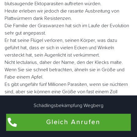
blutsaugende Ektoparasiten auftreten würden.
Heute erleben wir jedoch die rasante Ausbreitung von
Plattwürmern dank Resistenzen.
Die Familie der Graswanzen hat sich im Laufe der Evolution
sehr gut angepasst.
Er hat seine Flügel verloren, seinen Körper, was dazu
geführt hat, dass er sich in vielen Ecken und Winkeln
versteckt hat, sein Augenlicht ist verkümmert.
Nicht lectularius, daher der Name, den der Klecks malte.
Wenn Sie sie schnell betrachten, ähneln sie in Größe und
Fabe einem Apfel.
Es gibt ungefähr fünf Millionen Parasiten, wenn sie nüchtern
sind, aber sie können eine Größe von fast einem Zoll
erreichen.
Schädlingsbekämpfung Wegberg
Der Mensch ist der Hauptwirt blutsaugender Ektoparasiten.
Sie können aber auch als Zweitwirte für Nagetiere, Geflügel
Gleich Anrufen
oder zu Konservierungszwecken genutzt werden.
Im Gegensatz zu vielen anderen Schädlingen können sie