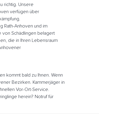
 richtig. Unsere
oven verfügen über
ekämpfung.
rg Rath-Anhoven und im
 von Schädlingen belagert
en, die in Ihren Lebensraum
-Anhovener
en kommt bald zu Ihnen. Wenn
ovener Bezirken. Kammerjäger in
nellen Vor-Ort-Service.
glinge herein? Notruf für