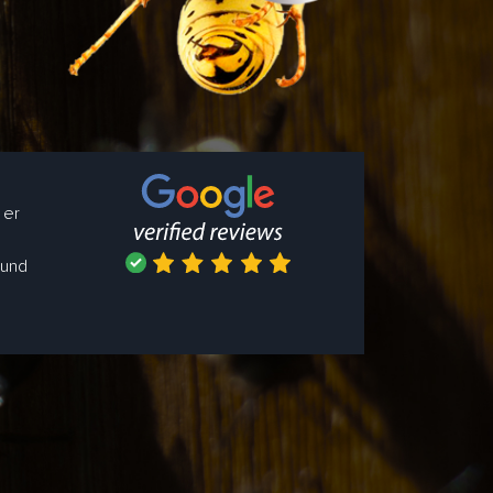
 er
 und