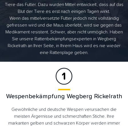
Tiere das Futter. Dazu wurden Mittel entwickelt, dass auf das
Blut der Tiere es erst nach einigen Tagen wirkt.
Wenn das mittelversetzte Futter jedoch nicht vollständig
gefressen wird und die Maus überlebt, wird sie gegen das
Medikament resistent. Schwer, aber nicht unmöglich. Haben
Sie unsere Rattenbekämpfungsexperten in Wegberg
Rickelrath an Ihrer Seite, in Ihrem Haus wird es nie wieder
eine Rattenplage geben.
Wespenbekämpfung Wegberg Rickelrath
Gewöhnliche und deutsche Wespen verursachen die
meisten Ärgernisse und schmerzhaften Stiche. Ihre
markanten gelben und schwarzen Körper werden immer