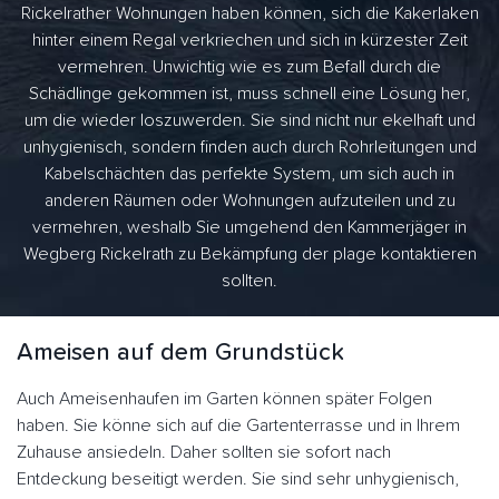
Rickelrather Wohnungen haben können, sich die Kakerlaken
hinter einem Regal verkriechen und sich in kürzester Zeit
vermehren. Unwichtig wie es zum Befall durch die
Schädlinge gekommen ist, muss schnell eine Lösung her,
um die wieder loszuwerden. Sie sind nicht nur ekelhaft und
unhygienisch, sondern finden auch durch Rohrleitungen und
Kabelschächten das perfekte System, um sich auch in
anderen Räumen oder Wohnungen aufzuteilen und zu
vermehren, weshalb Sie umgehend den Kammerjäger in
Wegberg Rickelrath zu Bekämpfung der plage kontaktieren
sollten.
Ameisen auf dem Grundstück
Auch Ameisenhaufen im Garten können später Folgen
haben. Sie könne sich auf die Gartenterrasse und in Ihrem
Zuhause ansiedeln. Daher sollten sie sofort nach
Entdeckung beseitigt werden. Sie sind sehr unhygienisch,