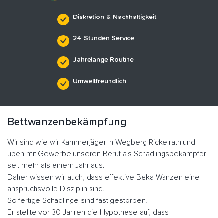
Diskretion & Nachhaltigkeit
24 Stunden Service
Jahrelange Routine
Umweltfreundlich
Bettwanzenbekämpfung
Wir sind wie wir Kammerjäger in Wegberg Rickelrath und
üben mit Gewerbe unseren Beruf als Schädlingsbekämpfer
seit mehr als einem Jahr aus.
Daher wissen wir auch, dass effektive Beka-Wanzen eine
anspruchsvolle Disziplin sind.
So fertige Schädlinge sind fast gestorben.
Er stellte vor 30 Jahren die Hypothese auf, dass