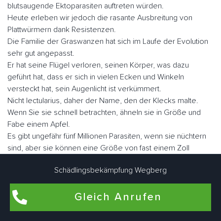
blutsaugende Ektoparasiten auftreten würden.
Heute erleben wir jedoch die rasante Ausbreitung von
Plattwürmern dank Resistenzen.
Die Familie der Graswanzen hat sich im Laufe der Evolution
sehr gut angepasst.
Er hat seine Flügel verloren, seinen Körper, was dazu
geführt hat, dass er sich in vielen Ecken und Winkeln
versteckt hat, sein Augenlicht ist verkümmert.
Nicht lectularius, daher der Name, den der Klecks malte.
Wenn Sie sie schnell betrachten, ähneln sie in Größe und
Fabe einem Apfel.
Es gibt ungefähr fünf Millionen Parasiten, wenn sie nüchtern
sind, aber sie können eine Größe von fast einem Zoll
erreichen.
Schädlingsbekämpfung Wegberg
Der Mensch ist der Hauptwirt blutsaugender Ektoparasiten.
Sie können aber auch als Zweitwirte für Nagetiere, Geflügel
Gleich Anrufen
oder zu Konservierungszwecken genutzt werden.
Im Gegensatz zu vielen anderen Schädlingen können sie