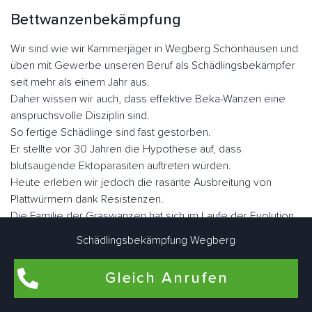
Bettwanzenbekämpfung
Wir sind wie wir Kammerjäger in Wegberg Schönhausen und
üben mit Gewerbe unseren Beruf als Schädlingsbekämpfer
seit mehr als einem Jahr aus.
Daher wissen wir auch, dass effektive Beka-Wanzen eine
anspruchsvolle Disziplin sind.
So fertige Schädlinge sind fast gestorben.
Er stellte vor 30 Jahren die Hypothese auf, dass
blutsaugende Ektoparasiten auftreten würden.
Heute erleben wir jedoch die rasante Ausbreitung von
Plattwürmern dank Resistenzen.
Die Familie der Graswanzen hat sich im Laufe der Evolution
sehr gut angepasst.
Schädlingsbekämpfung Wegberg
Er hat seine Flügel verloren, seinen Körper, was dazu
geführt hat, dass er sich in vielen Ecken und Winkeln
Gleich Anrufen
versteckt hat, sein Augenlicht ist verkümmert.
Nicht lectularius, daher der Name, den der Klecks malte.