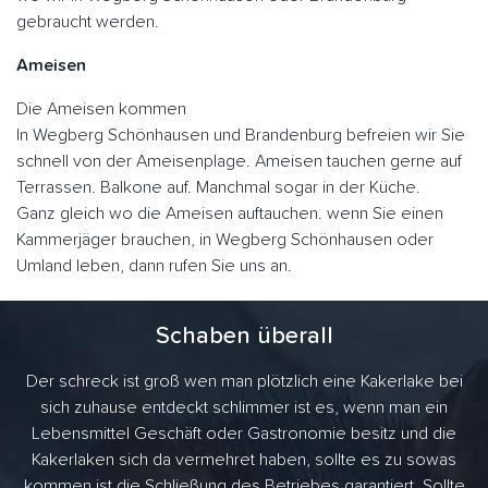
gebraucht werden.
Ameisen
Die Ameisen kommen
In Wegberg Schönhausen und Brandenburg befreien wir Sie
schnell von der Ameisenplage. Ameisen tauchen gerne auf
Terrassen. Balkone auf. Manchmal sogar in der Küche.
Ganz gleich wo die Ameisen auftauchen. wenn Sie einen
Kammerjäger brauchen, in Wegberg Schönhausen oder
Umland leben, dann rufen Sie uns an.
Schaben überall
Der schreck ist groß wen man plötzlich eine Kakerlake bei
sich zuhause entdeckt schlimmer ist es, wenn man ein
Lebensmittel Geschäft oder Gastronomie besitz und die
Kakerlaken sich da vermehret haben, sollte es zu sowas
kommen ist die Schließung des Betriebes garantiert. Sollte