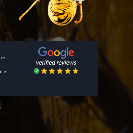
 er
 und