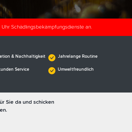
e Uhr Schädlingsbekämpfungsdienste an.
etion & Nachhaltigkeit
Jahrelange Routine
tunden Service
Umweltfreundlich
ür Sie da und schicken
en.